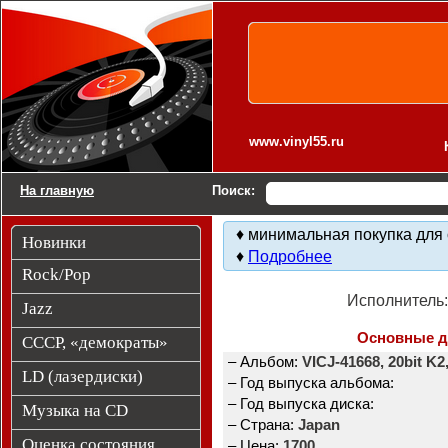
Виниловые пластинки. Новинки.
www.vinyl55.ru
На главную
Поиск:
♦ минимальная покупка для 
Новинки
♦
Подробнее
Rock/Pop
Исполнитель
Jazz
Основные 
СССР, «демократы»
– Альбом:
VICJ-41668, 20bit K
LD (лазердиски)
– Год выпуска альбома:
– Год выпуска диска:
Музыка на CD
– Страна:
Japan
Оценка состояния
– Цена:
1700