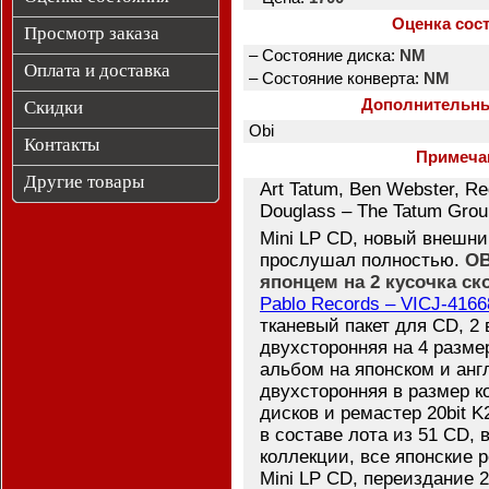
Оценка сос
Просмотр заказа
– Состояние диска:
NM
Оплата и доставка
– Состояние конверта:
NM
Дополнительн
Скидки
Obi
Контакты
Примеча
Другие товары
Art Tatum, Ben Webster, Red
Douglass – The Tatum Grou
Mini LP CD, новый внешни
прослушал полностью.
OB
японцем на 2 кусочка ско
Pablo Records – VICJ-4166
тканевый пакет для CD, 2 
двухсторонняя на 4 размер
альбом на японском и ан
двухсторонняя в размер к
дисков и ремастер 20bit K
в составе лота из 51 CD, 
коллекции, все японские р
Mini LP CD, переиздание 