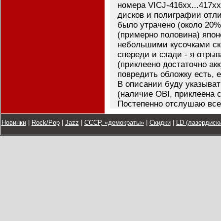
номера VICJ-416хх...417х
дисков и полиграфии отл
было утрачено (около 20%
(примерно половина) япон
небольшими кусочками ск
спереди и сзади - я отрыв
(приклеено достаточно акк
повредить обложку есть, е
В описании буду указыват
(наличие OBI, приклеена с
Постепенно отслушаю все
Новинки
|
Rock/Pop
|
Jazz
|
СССР, «демократы»
|
Скидки
|
LD (лазердиски