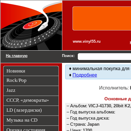
Виниловые пластинки. Новинки.
www.vinyl55.ru
На главную
Поиск:
♦ минимальная покупка для 
Новинки
♦
Подробнее
Rock/Pop
Исполнитель:
Jazz
Основные 
СССР, «демократы»
– Альбом:
VICJ-41730, 20bit K
LD (лазердиски)
– Год выпуска альбома:
– Год выпуска диска:
Музыка на CD
– Страна:
Japan
Оценка состояния
– Цена:
1700