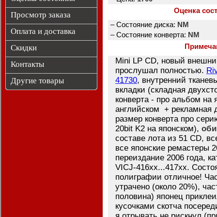
Оценка сос
Просмотр заказа
– Состояние диска:
NM
Оплата и доставка
– Состояние конверта:
NM
Примеча
Скидки
Mini LP CD, новый внешни
Контакты
прослушал полностью.
Ri
41730
, внутренний тканев
Другие товары
вкладки (складная двухст
конверта - про альбом на 
английском + рекламная 
размер конверта про сери
20bit K2 на японском),
оби
составе лота из 51 CD, вс
все японские ремастеры 20
переиздание 2006 года, к
VICJ-416хх...417хх. Состо
полиграфии отличное! Ча
утрачено (около 20%), ча
половина) японец прикле
кусочками скотча посеред
я отрывать не рискнул (п