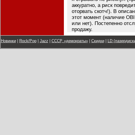
аккуратно, а риск повреди
оторвать скотч!). В описа
этот момент (наличие OBI
или нет). Постепенно отс
продажу.
Новинки
|
Rock/Pop
|
Jazz
|
СССР, «демократы»
|
Скидки
|
LD (лазердиски