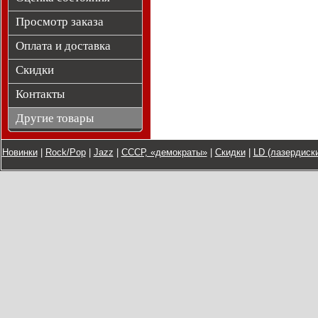
Просмотр заказа
Оплата и доставка
Скидки
Контакты
Другие товары
Новинки
|
Rock/Pop
|
Jazz
|
СССР, «демократы»
|
Скидки
|
LD (лазердиски