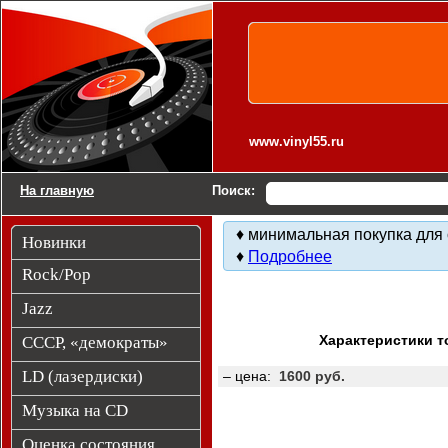
Виниловые пластинки. Другие товары.
www.vinyl55.ru
На главную
Поиск:
♦ минимальная покупка для 
Новинки
♦
Подробнее
Rock/Pop
Jazz
Характеристики т
СССР, «демократы»
LD (лазердиски)
– цена:
1600 руб.
Музыка на CD
Оценка состояния