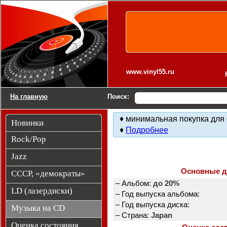
Компакт-диски CD Audio
www.vinyl55.ru
На главную
Поиск:
♦ минимальная покупка для 
Новинки
♦
Подробнее
Rock/Pop
Jazz
Основные 
СССР, «демократы»
– Альбом:
до 20%
LD (лазердиски)
– Год выпуска альбома:
– Год выпуска диска:
Музыка на CD
– Страна:
Japan
Оценка состояния