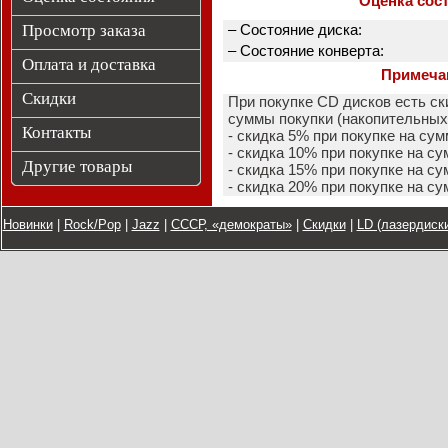
Оценка сос
Просмотр заказа
– Состояние диска:
– Состояние конверта:
Оплата и доставка
Примеча
Скидки
При покупке CD дисков есть ск
суммы покупки (накопительных 
Контакты
- скидка 5% при покупке на сум
- скидка 10% при покупке на су
Другие товары
- скидка 15% при покупке на су
- скидка 20% при покупке на с
Новинки
|
Rock/Pop
|
Jazz
|
СССР, «демократы»
|
Скидки
|
LD (лазердиски