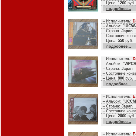
– Цена:
1200
руб.
подробнее...
– Исполнитель:
D
– Альбом:
"UICW-
– Страна:
Japan
– Состояние конв
– Цена:
550
руб.
подробнее...
– Исполнитель:
D
– Альбом:
"WPCR-
– Страна:
Japan
– Состояние конв
– Цена:
800
руб.
подробнее...
– Исполнитель:
E
– Альбом:
"UCCM-
– Страна:
Japan
– Состояние конв
– Цена:
2000
руб.
подробнее...
– Исполнитель:
E