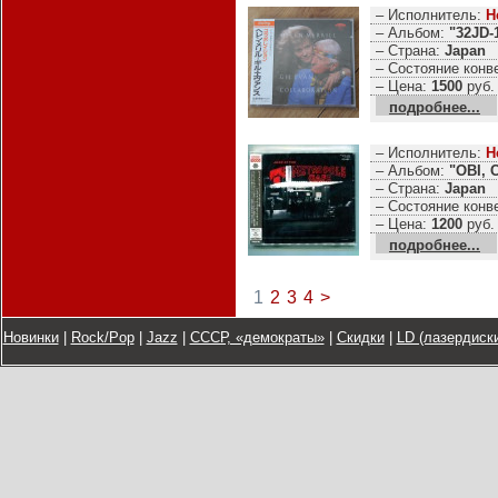
– Исполнитель:
H
– Альбом:
"32JD-
– Страна:
Japan
– Состояние конв
– Цена:
1500
руб.
подробнее...
– Исполнитель:
H
– Альбом:
"OBI, 
– Страна:
Japan
– Состояние конв
– Цена:
1200
руб.
подробнее...
1
2
3
4
>
Новинки
|
Rock/Pop
|
Jazz
|
СССР, «демократы»
|
Скидки
|
LD (лазердиски