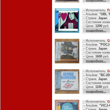
подробнее...
– Исполнитель:
F
– Альбом:
"OBI, 
– Страна:
Japan
– Состояние конв
– Цена:
1200
руб.
подробнее...
– Исполнитель:
G
– Альбом:
"POCJ-
– Страна:
Japan
– Состояние конв
– Цена:
1600
руб.
подробнее...
– Исполнитель:
G
– Альбом:
"BC-20
– Страна:
Japan
– Состояние конв
– Цена:
1100
руб.
подробнее...
– Исполнитель:
G
– Альбом:
"VICJ-
– Страна:
Japan