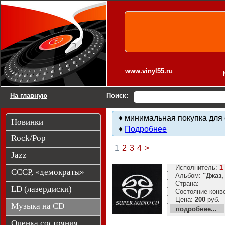
Компакт-диски CD Audio
www.vinyl55.ru
На главную
Поиск:
♦ минимальная покупка для 
Новинки
♦
Подробнее
Rock/Pop
1
2
3
4
>
Jazz
– Исполнитель:
1
СССР, «демократы»
– Альбом:
"Джаз,
– Страна:
LD (лазердиски)
– Состояние конв
– Цена:
200
руб.
Музыка на CD
подробнее...
Оценка состояния