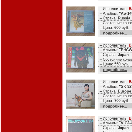
– Исполнитель:
B
– Альбом:
"AS-148
– Страна:
Russia
– Состояние конв
– Цена:
600
руб.
подробнее...
– Исполнитель:
B
– Альбом:
"PHCW-
– Страна:
Japan
– Состояние конв
– Цена:
550
руб.
подробнее...
– Исполнитель:
B
– Альбом:
"SK 92
– Страна:
Europe
– Состояние конв
– Цена:
700
руб.
подробнее...
– Исполнитель:
B
– Альбом:
"VICJ-
– Страна:
Japan