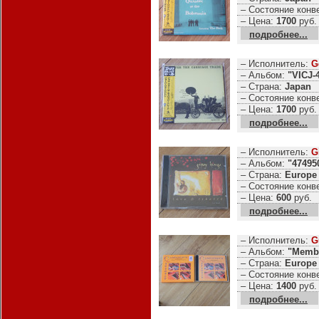
– Состояние конв
– Цена:
1700
руб.
подробнее...
– Исполнитель:
G
– Альбом:
"VICJ-
– Страна:
Japan
– Состояние конв
– Цена:
1700
руб.
подробнее...
– Исполнитель:
G
– Альбом:
"47495
– Страна:
Europe
– Состояние конв
– Цена:
600
руб.
подробнее...
– Исполнитель:
G
– Альбом:
"Membr
– Страна:
Europe
– Состояние конв
– Цена:
1400
руб.
подробнее...