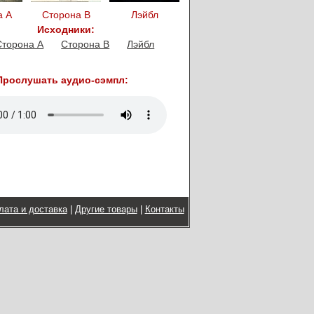
а А
Сторона B
Лэйбл
Исходники:
Сторона A
Сторона B
Лэйбл
Прослушать аудио-сэмпл:
лата и доставка
|
Другие товары
|
Контакты
Copyright © 2015