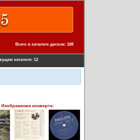
Всего в каталоге дисков: 188
екущем каталоге: 12
Изображения конверта: