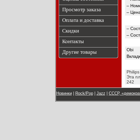
– Номе
Просмотр заказа
– Цен
Оплата и доставка
– Сос
Скидки
– Сос
Контакты
Obi
Другие товары
Вкладк
Philip
Эта пл
242
Новинки
|
Rock/Pop
|
Jazz
|
СССР, «демокра