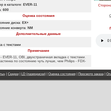
р в каталоге:
EVER-11
Сторон
а:
600
Оценка состояния
тояние диска:
EX+
тояние конверта:
NM
Дополнительные данные
а с текстами
Примечание
s - EVER-11, OBI, двухстраничная вкладка с текстами.
астинка по состоянию чуть лучше, чем Philips - FDX-
ты»
|
Скидки
|
LD (лазердиски)
|
Оценка состояния
|
Просмотр заказа
|
Оп