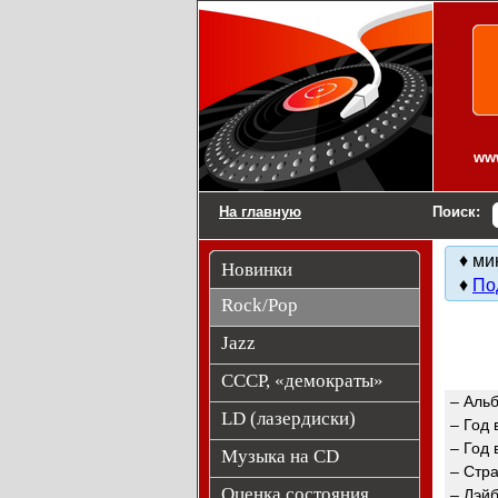
Виниловые пластин
www
На главную
Поиск:
♦ ми
Новинки
♦
По
Rock/Pop
Jazz
СССР, «демократы»
– Аль
LD (лазердиски)
– Год
– Год 
Музыка на CD
– Стр
Оценка состояния
– Лэй