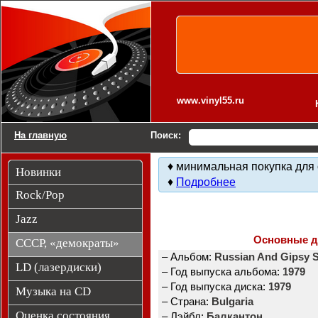
Виниловые пластинки. СССР, «демократы»
www.vinyl55.ru
На главную
Поиск:
♦ минимальная покупка для 
Новинки
♦
Подробнее
Rock/Pop
Jazz
Основные 
СССР, «демократы»
– Альбом:
Russian And Gipsy 
LD (лазердиски)
– Год выпуска альбома:
1979
– Год выпуска диска:
1979
Музыка на CD
– Страна:
Bulgaria
Оценка состояния
– Лэйбл:
Балкантон