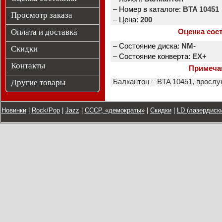
– Номер в каталоге:
BTA 10451
Просмотр заказа
– Цена:
200
Оплата и доставка
Оценка сос
– Состояние диска:
NM-
Скидки
– Состояние конверта:
EX+
Контакты
Примеча
Другие товары
Балкантон ‎– BTA 10451, просл
Новинки
|
Rock/Pop
|
Jazz
|
СССР, «демократы»
|
Скидки
|
LD (лазердиски