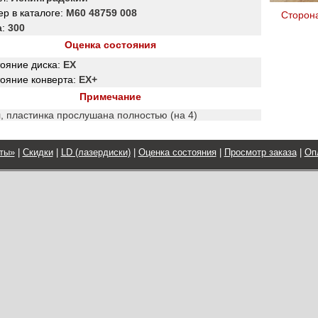
р в каталоге:
М60 48759 008
Сторон
а:
300
Оценка состояния
тояние диска:
EX
тояние конверта:
EX+
Примечание
, пластинка прослушана полностью (на 4)
ты»
|
Скидки
|
LD (лазердиски)
|
Оценка состояния
|
Просмотр заказа
|
Оп