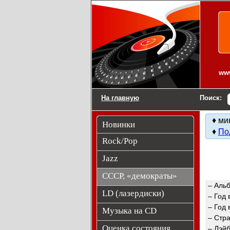
Виниловые пласти
www
На главную
Поиск:
♦ ми
Новинки
♦
По
Rock/Pop
Jazz
СССР, «демократы»
– Аль
LD (лазердиски)
– Год
– Год 
Музыка на CD
– Стр
Оценка состояния
– Лэй