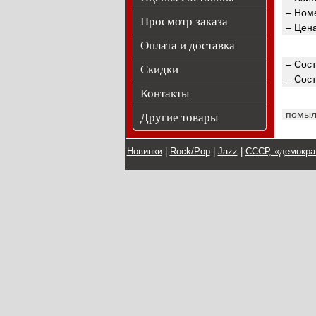
– Номе
Просмотр заказа
– Цен
Оплата и доставка
– Сос
Скидки
– Сос
Контакты
помыл
Другие товары
Новинки
|
Rock/Pop
|
Jazz
|
СССР, «демокра