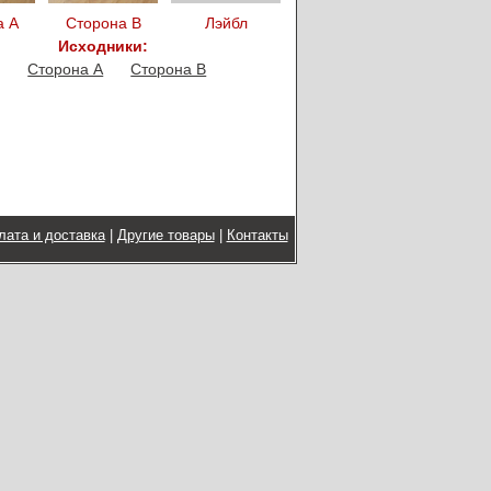
а А
Сторона B
Лэйбл
Исходники:
Сторона A
Сторона B
лата и доставка
|
Другие товары
|
Контакты
Copyright © 2015