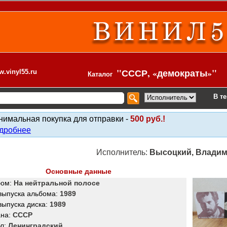
нки. СССР, «демократы»
"СССР, «демократы»"
.vinyl55.ru
Каталог
В т
нимальная покупка для отправки -
500 руб.!
дробнее
Исполнитель:
Высоцкий, Влади
Основные данные
бом:
На нейтральной полосе
 выпуска альбома:
1989
выпуска диска:
1989
ана:
СССР
бл:
Ленинградский