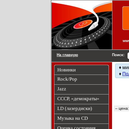
Виниловые пласти
www
На главную
Поиск:
♦ ми
Новинки
♦
По
Rock/Pop
Jazz
СССР, «демократы»
LD (лазердиски)
– цена
Музыка на CD
Оценка состояния