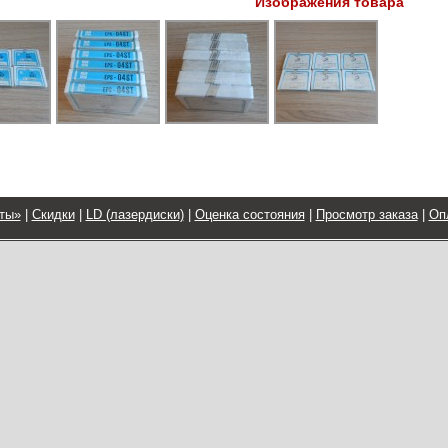
Изображения товара
ты»
|
Скидки
|
LD (лазердиски)
|
Оценка состояния
|
Просмотр заказа
|
Оп