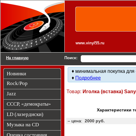
Виниловые пластинки. Другие товары.
www.vinyl55.ru
На главную
Поиск:
♦ минимальная покупка для 
Новинки
♦
Подробнее
Rock/Pop
Товар:
Иголка (вставка) San
Jazz
СССР, «демократы»
Характеристики т
LD (лазердиски)
– цена:
2000 руб.
Музыка на CD
Оценка состояния