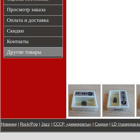
Просмотр заказа
Оплата и доставка
Скидки
Контакты
Другие товары
Новинки
|
Rock/Pop
|
Jazz
|
СССР, «демократы»
|
Скидки
|
LD (лазердиски