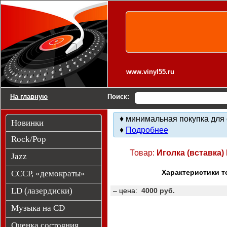
Виниловые пластинки. Другие товары.
www.vinyl55.ru
На главную
Поиск:
♦ минимальная покупка для 
Новинки
♦
Подробнее
Rock/Pop
Товар:
Иголка (вставка)
Jazz
Характеристики т
СССР, «демократы»
LD (лазердиски)
– цена:
4000 руб.
Музыка на CD
Оценка состояния