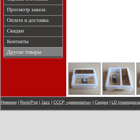
Просмотр заказа
Оплата и доставка
Скидки
Контакты
Другие товары
Новинки
|
Rock/Pop
|
Jazz
|
СССР, «демократы»
|
Скидки
|
LD (лазердиски