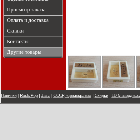
Просмотр заказа
Оплата и доставка
Скидки
Контакты
Другие товары
Новинки
|
Rock/Pop
|
Jazz
|
СССР, «демократы»
|
Скидки
|
LD (лазердиски