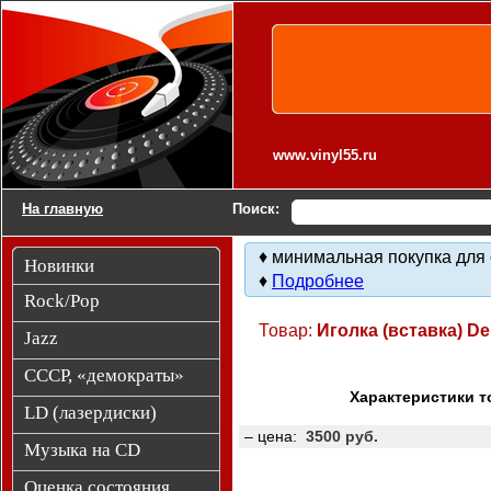
Виниловые пластинки. Другие товары.
www.vinyl55.ru
На главную
Поиск:
♦ минимальная покупка для 
Новинки
♦
Подробнее
Rock/Pop
Товар:
Иголка (вставка) De
Jazz
СССР, «демократы»
Характеристики т
LD (лазердиски)
– цена:
3500 руб.
Музыка на CD
Оценка состояния