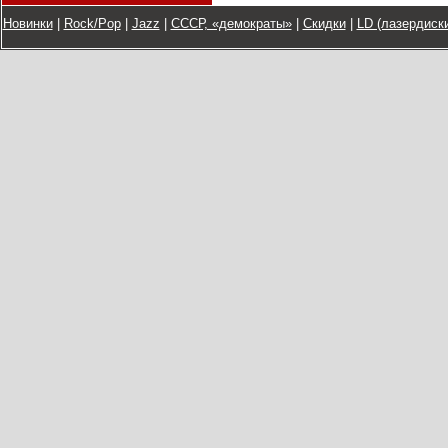
Новинки
|
Rock/Pop
|
Jazz
|
СССР, «демократы»
|
Скидки
|
LD (лазердиски