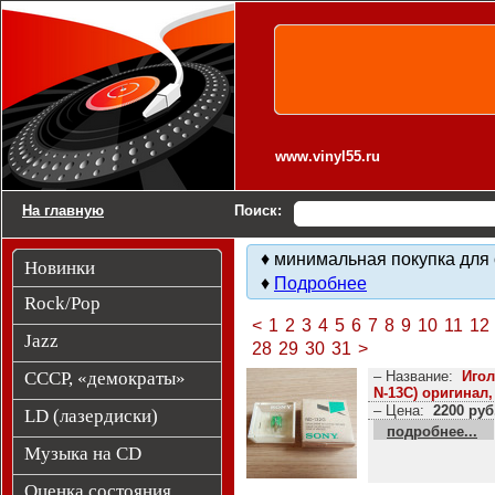
Виниловые пластинки. Другие товары.
www.vinyl55.ru
На главную
Поиск:
♦ минимальная покупка для 
Новинки
♦
Подробнее
Rock/Pop
<
1
2
3
4
5
6
7
8
9
10
11
12
Jazz
28
29
30
31
>
СССР, «демократы»
– Название:
Игол
N-13C) оригинал
– Цена:
2200 руб
LD (лазердиски)
подробнее...
Музыка на CD
Оценка состояния