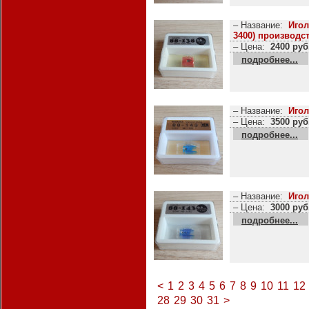
– Название:
Игол
3400) производс
– Цена:
2400 руб
подробнее...
– Название:
Игол
– Цена:
3500 руб
подробнее...
– Название:
Игол
– Цена:
3000 руб
подробнее...
<
1
2
3
4
5
6
7
8
9
10
11
12
28
29
30
31
>